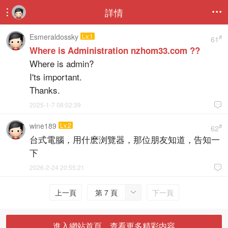
詳情


Esmeraldossky
Lv.1
#
61
Where is Administration nzhom33.com ??
Where is admin?
I'ts important.
Thanks.
2025-1-7 08:02:39

wine189
Lv.2
#
62
台式電腦，用什麽浏覽器，那位朋友知道，告知一
下
2026-2-24 20:55:21

上一頁
第 7 頁
下一頁

進入網站首頁，查看更多精彩内容