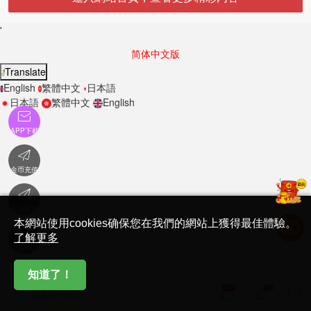
'
简体中文版
Translate
English
繁體中文
日本語
日本語
繁體中文
English

APP下載

金币充值

在線客服
本網站使用cookies确保您在我們的網站上獲得最佳體驗。

了解更多
首頁
知道了！
657
20



說點什麽吧...
